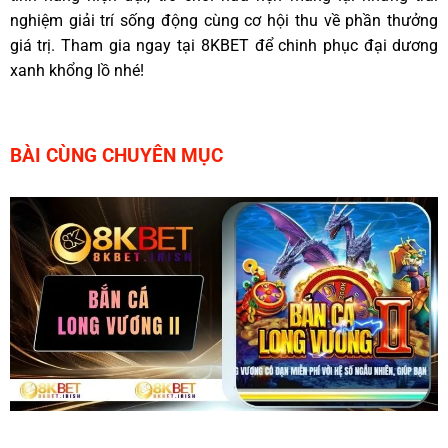
nghiệm giải trí sống động cùng cơ hội thu về phần thưởng
giá trị. Tham gia ngay tại 8KBET để chinh phục đại dương
xanh khổng lồ nhé!
BÀI CÙNG CHUYÊN MỤC
Bắn Cá Long Vương II – Cùng 8KBET Chinh Phục Kho Báu X4500