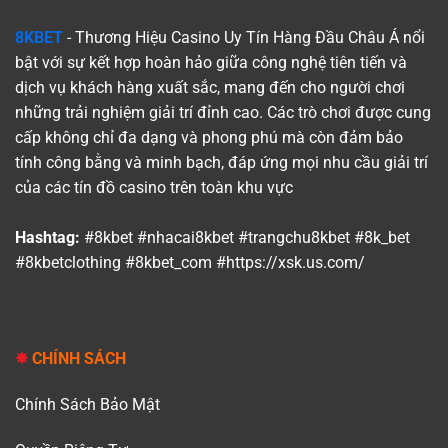
8KBET
- Thương Hiệu Casino Uy Tín Hàng Đầu Châu Á nổi
bật với sự kết hợp hoàn hảo giữa công nghệ tiên tiến và
dịch vụ khách hàng xuất sắc, mang đến cho người chơi
những trải nghiệm giải trí đỉnh cao. Các trò chơi được cung
cấp không chỉ đa dạng và phong phú mà còn đảm bảo
tính công bằng và minh bạch, đáp ứng mọi nhu cầu giải trí
của các tín đồ casino trên toàn khu vực
Hashtag:
#8kbet #nhacai8kbet #trangchu8kbet #8k_bet
#8kbetclothing #8kbet_com #https://xsk.us.com/
✵
CHÍNH SÁCH
Chính Sách Bảo Mật