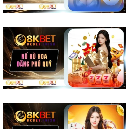
Xổ Số Bingo18 8KBET – Cơ Hội Nhận Về Hàng Triệu Đồng
Nổ Hũ Hoa Đăng Phú Quý 8KBET – Game Slot Sở Hữu RTP 97%