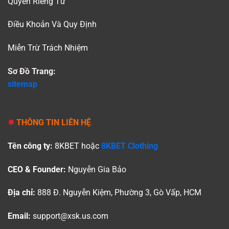
Quyền Riêng Tư
Điều Khoản Và Quy Định
Miễn Trừ Trách Nhiệm
Sơ Đồ Trang:
sitemap
✵
THÔNG TIN LIÊN HỆ
Tên công ty:
8KBET hoặc
8KBET Clothing
CEO & Founder:
Nguyễn Gia Bảo
Địa chỉ:
888 Đ. Nguyễn Kiệm, Phường 3, Gò Vấp, HCM
Email:
support@xsk.us.com