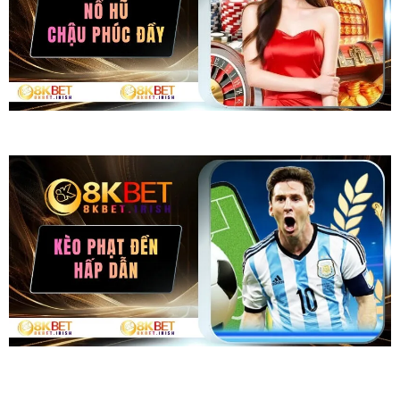
Nổ Hũ Chậu Phúc Đầy – Cơ Hội Trúng Jackpot Khủng Tại 8KBET
Kèo Phạt Đền 8KBET – Cơ Hội Thắng Lớn Từng Giây Bóng Lăn