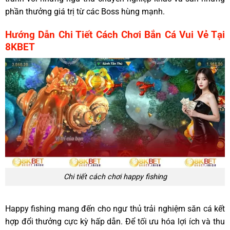
phần thưởng giá trị từ các Boss hùng mạnh.
Hướng Dẫn Chi Tiết Cách Chơi Bắn Cá Vui Vẻ Tại
8KBET
Chi tiết cách chơi happy fishing
Happy fishing mang đến cho ngư thủ trải nghiệm săn cá kết
hợp đổi thưởng cực kỳ hấp dẫn. Để tối ưu hóa lợi ích và thu