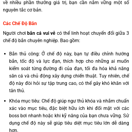
về nhiều phần thưởng giá trị, bạn cần nắm vững một số
nguyên tắc cơ bản.
Các Chế Độ Bắn
Người chơi
bắn cá vui vẻ
có thể linh hoạt chuyển đổi giữa 3
chế độ bắn chuyên nghiệp. Bao gồm:
Bắn thủ công: Ở chế độ này, bạn tự điều chỉnh hướng
bắn, tốc độ và lực đạn, thích hợp cho những ai muốn
kiểm soát từng đường đi của đạn, tối đa hóa khả năng
săn cá và chủ động xây dựng chiến thuật. Tuy nhiên, chế
độ này đòi hỏi sự tập trung cao, có thể gây khó khăn với
tân thủ.
Khóa mục tiêu: Chế độ giúp ngư thủ khóa và nhắm chuẩn
xác vào mục tiêu, đặc biệt hữu ích khi đối mặt với các
boss bơi nhanh hoặc khi kỹ năng của bạn chưa vững. Sử
dụng chế độ này sẽ giúp tiêu diệt mục tiêu lớn dễ dàng
hơn.