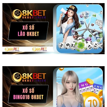
Xổ Số Lào 8KBET – Trả Thưởng Minh Bạch, Siêu Hậu Hĩnh