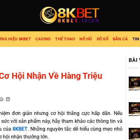
NG HIỆU 8KBET
CASINO
THỂ THAO
NỔ HŨ
XỔ SỐ
BẮN CÁ
TIN
BÀI 
Cơ Hội Nhận Về Hàng Triệu
hiệm đơn giản nhưng cơ hội thắng cực hấp dẫn. Nếu
sức với sản phẩm này, hãy tham khảo các thông tin và
au của
8KBET
. Những nguyên tắc dễ hiểu cùng mẹo nhỏ
ơ hội nhận thưởng lớn.