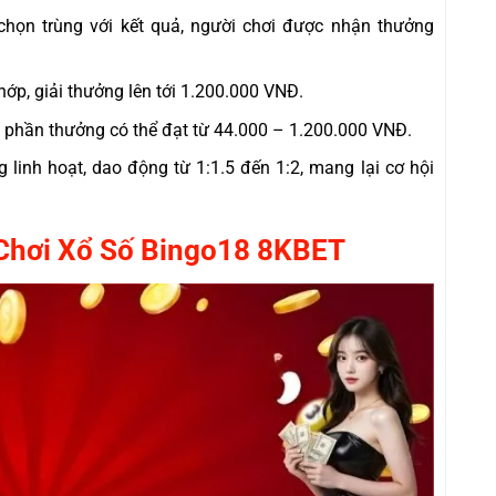
chọn trùng với kết quả, người chơi được nhận thưởng
hớp, giải thưởng lên tới 1.200.000 VNĐ.
 phần thưởng có thể đạt từ 44.000 – 1.200.000 VNĐ.
 linh hoạt, dao động từ 1:1.5 đến 1:2, mang lại cơ hội
 Chơi Xổ Số Bingo18 8KBET