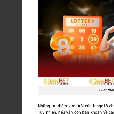
Luật tha
Những ưu điểm vượt trội của bingo18 ch
Tuy nhiên, nếu vẫn còn băn khoăn về c