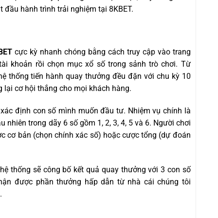
t đầu hành trình trải nghiệm tại 8KBET.
KBET
cực kỳ nhanh chóng bằng cách truy cập vào trang
tài khoản rồi chọn mục xổ số trong sảnh trò chơi. Từ
hệ thống tiến hành quay thưởng đều đặn với chu kỳ 10
lại cơ hội thắng cho mọi khách hàng.
n xác định con số mình muốn đầu tư. Nhiệm vụ chính là
nhiên trong dãy 6 số gồm 1, 2, 3, 4, 5 và 6. Người chơi
ợc cơ bản (chọn chính xác số) hoặc cược tổng (dự đoán
, hệ thống sẽ công bố kết quả quay thưởng với 3 con số
hận được phần thưởng hấp dẫn từ nhà cái chúng tôi
.