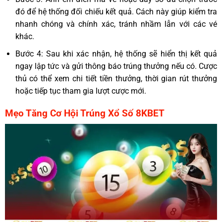
đó để hệ thống đối chiếu kết quả. Cách này giúp kiểm tra
nhanh chóng và chính xác, tránh nhầm lẫn với các vé
khác.
Bước 4: Sau khi xác nhận, hệ thống sẽ hiển thị kết quả
ngay lập tức và gửi thông báo trúng thưởng nếu có. Cược
thủ có thể xem chi tiết tiền thưởng, thời gian rút thưởng
hoặc tiếp tục tham gia lượt cược mới.
Mẹo Tăng Cơ Hội Trúng Xổ Số 8KBET