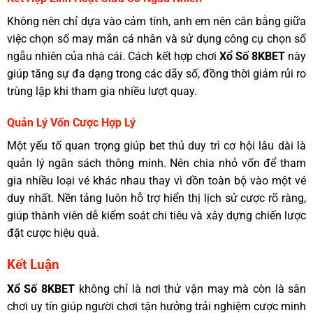
Không nên chỉ dựa vào cảm tính, anh em nên cân bằng giữa
việc chọn số may mắn cá nhân và sử dụng công cụ chọn số
ngẫu nhiên của nhà cái. Cách kết hợp chơi
Xổ Số 8KBET
này
giúp tăng sự đa dạng trong các dãy số, đồng thời giảm rủi ro
trùng lặp khi tham gia nhiều lượt quay.
Quản Lý Vốn Cược Hợp Lý
Một yếu tố quan trọng giúp bet thủ duy trì cơ hội lâu dài là
quản lý ngân sách thông minh. Nên chia nhỏ vốn để tham
gia nhiều loại vé khác nhau thay vì dồn toàn bộ vào một vé
duy nhất. Nền tảng luôn hỗ trợ hiển thị lịch sử cược rõ ràng,
giúp thành viên dễ kiểm soát chi tiêu và xây dựng chiến lược
đặt cược hiệu quả.
Kết Luận
Xổ Số 8KBET
không chỉ là nơi thử vận may mà còn là sân
chơi uy tín giúp người chơi tận hưởng trải nghiệm cược minh