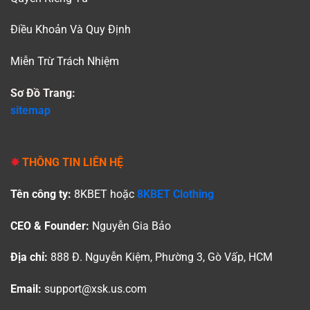
Điều Khoản Và Quy Định
Miễn Trừ Trách Nhiệm
Sơ Đồ Trang:
sitemap
✵
THÔNG TIN LIÊN HỆ
Tên công ty:
8KBET hoặc
8KBET Clothing
CEO & Founder:
Nguyễn Gia Bảo
Địa chỉ:
888 Đ. Nguyễn Kiệm, Phường 3, Gò Vấp, HCM
Email:
support@xsk.us.com