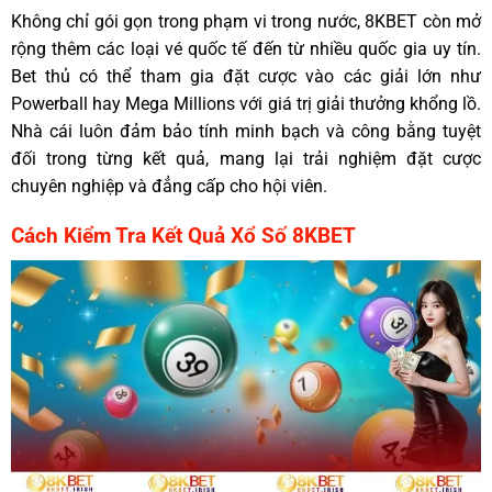
Không chỉ gói gọn trong phạm vi trong nước, 8KBET còn mở
rộng thêm các loại vé quốc tế đến từ nhiều quốc gia uy tín.
Bet thủ có thể tham gia đặt cược vào các giải lớn như
Powerball hay Mega Millions với giá trị giải thưởng khổng lồ.
Nhà cái luôn đảm bảo tính minh bạch và công bằng tuyệt
đối trong từng kết quả, mang lại trải nghiệm đặt cược
chuyên nghiệp và đẳng cấp cho hội viên.
Cách Kiểm Tra Kết Quả Xổ Số 8KBET