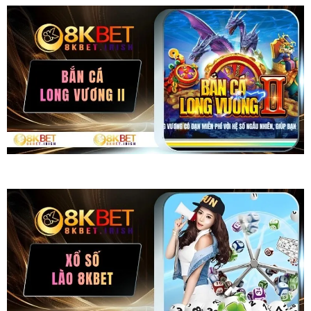
Bắn Cá Long Vương II – Cùng 8KBET Chinh Phục Kho Báu X4500