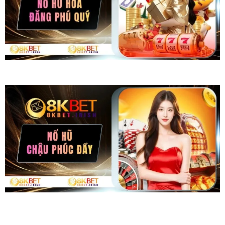
Nổ Hũ Hoa Đăng Phú Quý 8KBET – Game Slot Sở Hữu RTP 97%
Nổ Hũ Chậu Phúc Đầy – Cơ Hội Trúng Jackpot Khủng Tại 8KBET