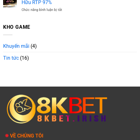
Bingo18
Minh
Hữu RTP 97%
X4500
8KBET
Bạch,
Chức năng bình luận bị tắt
ở
–
Siêu
Nổ
Cơ
Hậu
Hũ
Hội
Hĩnh
Hoa
KHO GAME
Nhận
Đăng
Về
Phú
Hàng
Quý
Triệu
Khuyến mãi
(4)
8KBET
Đồng
–
Tin tức
(16)
Game
Slot
Sở
Hữu
RTP
97%
✵
VỀ CHÚNG TÔI