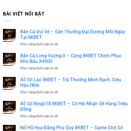
BÀI VIẾT NỐI BẬT
Bắn Cá Vui Vẻ – Săn Thưởng Đại Dương Mỗi Ngày
Tại 8KBET
Chức năng bình luận bị tắt
ở
Bắn
Cá
Bắn Cá Long Vương II – Cùng 8KBET Chinh Phục
Vui
Kho Báu X4500
Vẻ
Chức năng bình luận bị tắt
ở
–
Bắn
Săn
Cá
Xổ Số Lào 8KBET – Trả Thưởng Minh Bạch, Siêu
Thưởng
Long
Đại
Hậu Hĩnh
Vương
Dương
Chức năng bình luận bị tắt
ở
II
Mỗi
Xổ
–
Ngày
Số
Xổ Số Bingo18 8KBET – Cơ Hội Nhận Về Hàng Triệu
Cùng
Tại
Lào
8KBET
Đồng
8KBET
8KBET
Chinh
Chức năng bình luận bị tắt
ở
–
Phục
Xổ
Trả
Kho
Số
Nổ Hũ Hoa Đăng Phú Quý 8KBET – Game Slot Sở
Thưởng
Báu