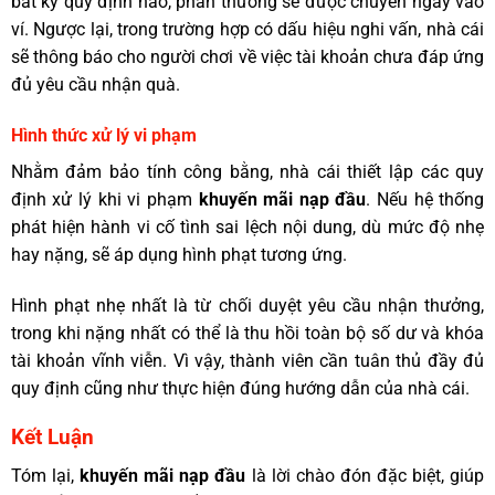
bất kỳ quy định nào, phần thưởng sẽ được chuyển ngay vào
ví. Ngược lại, trong trường hợp có dấu hiệu nghi vấn, nhà cái
sẽ thông báo cho người chơi về việc tài khoản chưa đáp ứng
đủ yêu cầu nhận quà.
Hình thức xử lý vi phạm
Nhằm đảm bảo tính công bằng, nhà cái thiết lập các quy
định xử lý khi vi phạm
khuyến mãi nạp đầu
. Nếu hệ thống
phát hiện hành vi cố tình sai lệch nội dung, dù mức độ nhẹ
hay nặng, sẽ áp dụng hình phạt tương ứng.
Hình phạt nhẹ nhất là từ chối duyệt yêu cầu nhận thưởng,
trong khi nặng nhất có thể là thu hồi toàn bộ số dư và khóa
tài khoản vĩnh viễn. Vì vậy, thành viên cần tuân thủ đầy đủ
quy định cũng như thực hiện đúng hướng dẫn của nhà cái.
Kết Luận
Tóm lại,
khuyến mãi nạp đầu
là lời chào đón đặc biệt, giúp