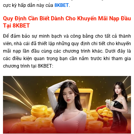
cực kỳ hấp dẫn này của
8KBET
.
Quy Định Cần Biết Dành Cho Khuyến Mãi Nạp Đầu
Tại 8KBET
Để đảm bảo sự minh bạch và công bằng cho tất cả thành
viên, nhà cái đã thiết lập những quy định chi tiết cho khuyến
mãi nạp lần đầu cùng các chương trình khác. Dưới đây là
các điều kiện quan trọng bạn cần nắm trước khi tham gia
chương trình tại 8KBET: