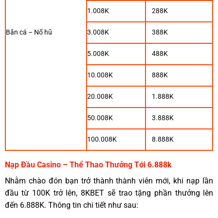
1.008K
288K
Bắn cá – Nổ hũ
3.008K
388K
5.008K
488K
10.008K
888K
20.008K
1.888K
50.008K
3.888K
100.008K
8.888K
Nạp Đầu Casino – Thể Thao Thưởng Tới 6.888k
Nhằm chào đón bạn trở thành thành viên mới, khi nạp lần
đầu từ 100K trở lên, 8KBET sẽ trao tặng phần thưởng lên
đến 6.888K. Thông tin chi tiết như sau: