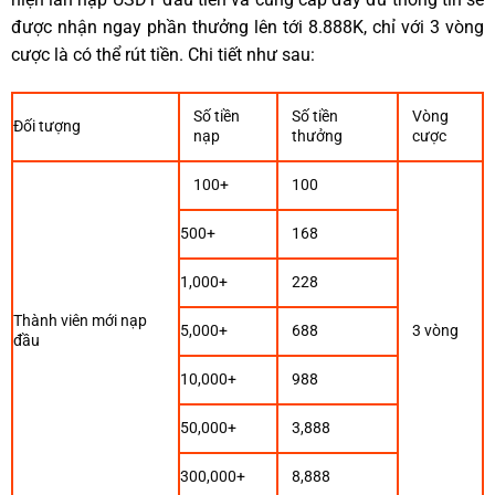
được nhận ngay phần thưởng lên tới 8.888K, chỉ với 3 vòng
cược là có thể rút tiền. Chi tiết như sau:
Số tiền
Số tiền
Vòng
Đối tượng
nạp
thưởng
cược
100+
100
500+
168
1,000+
228
Thành viên mới nạp
5,000+
688
3 vòng
đầu
10,000+
988
50,000+
3,888
300,000+
8,888